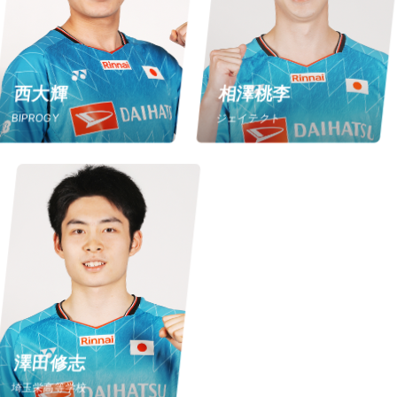
西大輝
相澤桃李
BIPROGY
ジェイテクト
澤田修志
埼玉栄高等学校