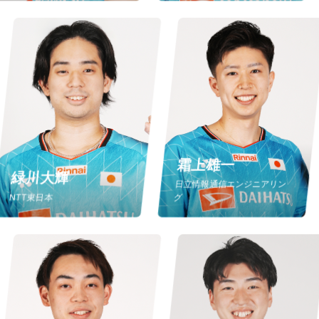
霜上雄一
緑川大輝
日立情報通信エンジニアリン
NTT東日本
グ