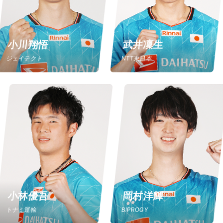
小川翔悟
武井凜生
ジェイテクト
NTT東日本
小林優吾
岡村洋輝
トナミ運輸
BIPROGY