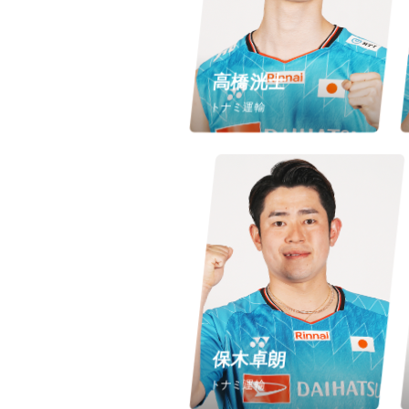
高橋洸士
トナミ運輸
保木卓朗
トナミ運輸